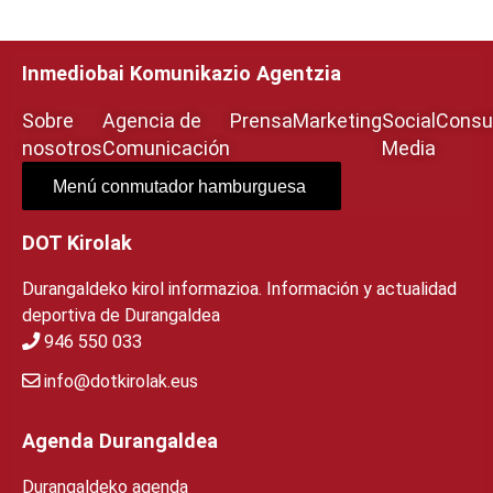
Inmediobai Komunikazio Agentzia
Sobre
Agencia de
Prensa
Marketing
Social
Consul
nosotros
Comunicación
Media
Menú conmutador hamburguesa
DOT Kirolak
Durangaldeko kirol informazioa. Información y actualidad
deportiva de Durangaldea
946 550 033
info@dotkirolak.eus
Agenda Durangaldea
Durangaldeko agenda