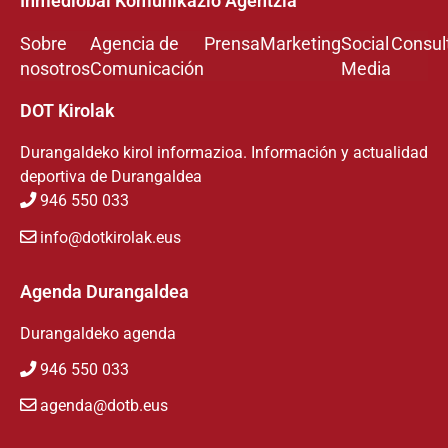
Inmediobai Komunikazio Agentzia
Sobre
Agencia de
Prensa
Marketing
Social
Consul
nosotros
Comunicación
Media
DOT Kirolak
Durangaldeko kirol informazioa. Información y actualidad
deportiva de Durangaldea
946 550 033
info@dotkirolak.eus
Agenda Durangaldea
Durangaldeko agenda
946 550 033
agenda@dotb.eus