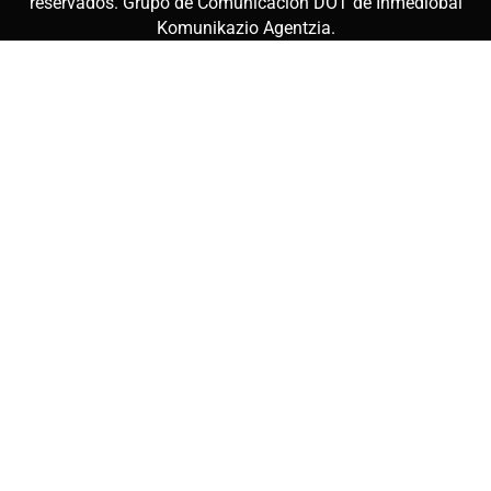
reservados. Grupo de Comunicación DOT de
Inmediobai
Komunikazio Agentzia
.