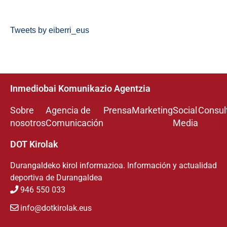
Tweets by eiberri_eus
Inmediobai Komunikazio Agentzia
Sobre
Agencia de
Prensa
Marketing
Social
Consul
nosotros
Comunicación
Media
DOT Kirolak
Durangaldeko kirol informazioa. Información y actualidad
deportiva de Durangaldea
946 550 033
info@dotkirolak.eus