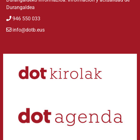
Durangaldea
946 550 033
info@dotb.eus