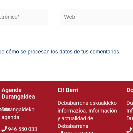
e cómo se procesan los datos de tus comentarios.
Agenda
EI! Berri
Do
Durangaldea
Debabarrena eskualdeko
Du
toría
Durangaldeko
informazioa. Información
In
agenda
y actualidad de
Du
Debabarrena
946 550 033