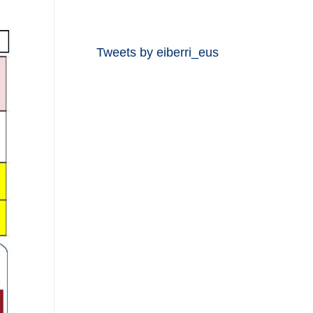
Tweets by eiberri_eus
Entrada
←
Entrada
siguiente
anterior
→