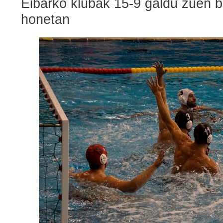
Eibarko klubak 15-9 galdu zuen bi
honetan