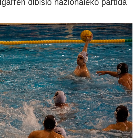
garren dibisio nazionaleko partida