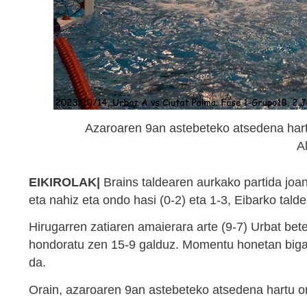
Azaroaren 9an astebeteko atsedena hart
A
EIKIROLAK|
Brains taldearen aurkako partida joan
eta nahiz eta ondo hasi (0-2) eta 1-3, Eibarko tal
Hirugarren zatiaren amaierara arte (9-7) Urbat be
hondoratu zen 15-9 galduz. Momentu honetan bigar
da.
Orain, azaroaren 9an astebeteko atsedena hartu o