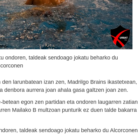
u ondoren, taldeak sendoago jokatu beharko du
lcorconen
 den larunbatean izan zen, Madrilgo Brains ikastetxean,
dea denbora aurrera joan ahala gasa galtzen joan zen.
te-betean egon zen partidan eta ondoren laugarren zatian
ren Mailako B multzoan punturik ez duen talde bakarra
ndoren, taldeak sendoago jokatu beharko du Alcorconen