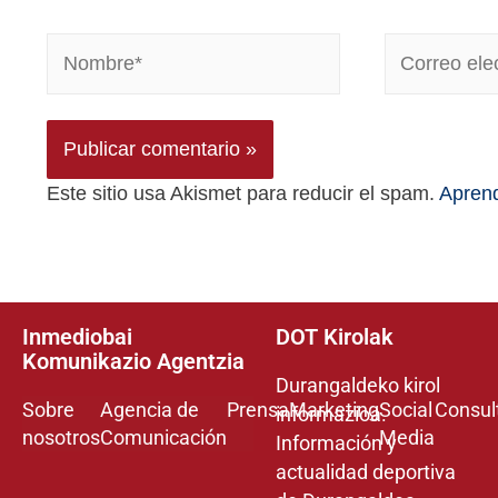
Este sitio usa Akismet para reducir el spam.
Aprend
Inmediobai
DOT Kirolak
Komunikazio Agentzia
Durangaldeko kirol
Sobre
Agencia de
Prensa
Marketing
Social
Consul
informazioa.
nosotros
Comunicación
Media
Información y
actualidad deportiva