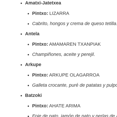
Amatxi-Jatetxea
Pintxo:
LIZARRA
Cabrito, hongos y crema de queso tetilla
Antela
Pintxo:
AMAMAREN TXANPIAK
Champiñones, aceite y perejil
.
Arkupe
Pintxo:
ARKUPE OLAGARROA
Galleta crocante, puré de patatas y pulp
Batzoki
Pintxo:
AHATE ARIMA
Foie de pato, jamón de pato y perlas de 