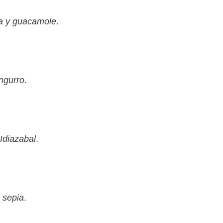
da y guacamole
.
angurro
.
Idiazabal
.
 sepia
.