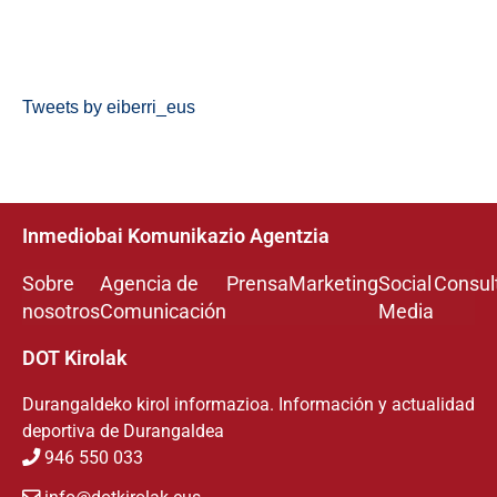
Tweets by eiberri_eus
Inmediobai Komunikazio Agentzia
Sobre
Agencia de
Prensa
Marketing
Social
Consul
nosotros
Comunicación
Media
DOT Kirolak
Durangaldeko kirol informazioa. Información y actualidad
deportiva de Durangaldea
946 550 033