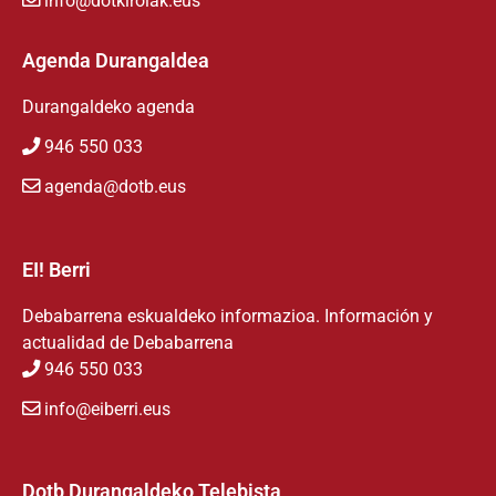
info@dotkirolak.eus
Agenda Durangaldea
Durangaldeko agenda
946 550 033
agenda@dotb.eus
EI! Berri
Debabarrena eskualdeko informazioa. Información y
actualidad de Debabarrena
946 550 033
info@eiberri.eus
Dotb Durangaldeko Telebista