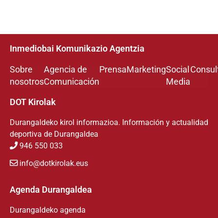
Inmediobai Komunikazio Agentzia
Sobre
Agencia de
Prensa
Marketing
Social
Consul
nosotros
Comunicación
Media
DOT Kirolak
Durangaldeko kirol informazioa. Información y actualidad
deportiva de Durangaldea
946 550 033
info@dotkirolak.eus
Agenda Durangaldea
Durangaldeko agenda