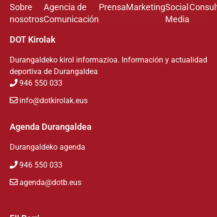
Sobre
Agencia de
Prensa
Marketing
Social
Consul
nosotros
Comunicación
Media
DOT Kirolak
Durangaldeko kirol informazioa. Información y actualidad
deportiva de Durangaldea
946 550 033
info@dotkirolak.eus
Agenda Durangaldea
Durangaldeko agenda
946 550 033
agenda@dotb.eus