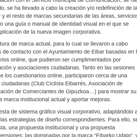
nación con el Servicio municipal de Comunicación, se ha
, se ha llevado a cabo la creación y/o redefinición de l
 el resto de marcas secundarias de las áreas, servicio
do una guía o manual de identidad visual en el que se
plicación de la nueva imagen corporativa.
ectura de marca actual, para lo cual se llevaron a cabo
s de contacto con el Ayuntamiento de Eibar basadas en 
arios online, que pudieron ser cumplimentados por
tación y asociaciones ciudadanas. Tanto en las sesiones
e los cuestionarios online, participaron cerca de una
 ciudadanas (Club Ciclista Eibarrés, Asociación de
iación de Comerciantes de Gipuzkoa…) para mostrar su
a marca institucional actual y aportar mejoras.
esta de sistema gráfico visual corporativo, adaptándolo 
as estrategias de diseño correspondientes. Para ello, s
sta, una propuesta institucional y una propuesta
versiones: las dominadas por la marca “Eibarko Udala”, 