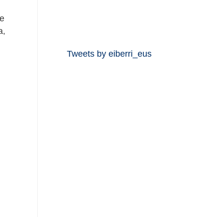
ue
a,
Tweets by eiberri_eus