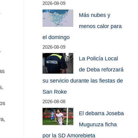
2026-08-09
s
Más nubes y
menos calor para
el domingo
2026-08-09
-
La Policía Local
de Deba reforzará
as
su servicio durante las fiestas de
s,
San Roke
2026-08-08
pos
El debarra Joseba
va,
Muguruza ficha
por la SD Amorebieta