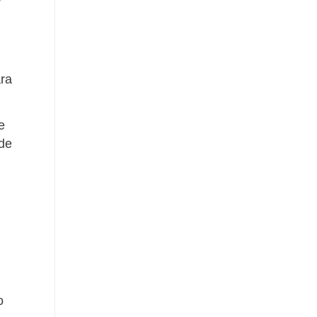
ara
e
 de
o