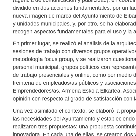
(agencia de comunicación y publicidad), en coordi
dividido en dos acciones fundamentales: por un lado
nueva imagen de marca del Ayuntamiento de Eibar y
y unidades municipales, y, por otro, se ha elabora
recogen aspectos fundamentales para el uso y la a
En primer lugar, se realizó el análisis de la arquit
sesiones de trabajo con diversos grupos operativo
metodología focus group, y se realizaron cuestion
personal municipal, grupos políticos con represen
de trabajo presenciales y online, como por medio d
treintena de empleados/as públicos y asociaciones
Emprendedores/as, Armeria Eskola Elkartea, Asoc
opinión con respecto al grado de satisfacción con l
Una vez asimilado el contexto, se elaboró la propu
las necesidades del Ayuntamiento y estableciendo l
realizaron tres propuestas: una propuesta continui
innovadora. En cada una de ellas, se crearon dos 