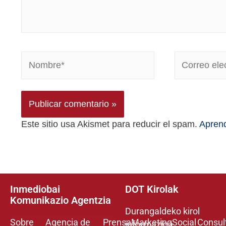
Este sitio usa Akismet para reducir el spam.
Aprend
Inmediobai
DOT Kirolak
Komunikazio Agentzia
Durangaldeko kirol
Sobre
Agencia de
Prensa
Marketing
Social
Consul
informazioa.