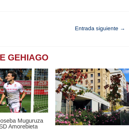
Entrada siguiente
→
TE GEHIAGO
 Joseba Muguruza
a SD Amorebieta