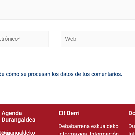
e cómo se procesan los datos de tus comentarios.
Agenda
EI! Berri
Do
Durangaldea
Debabarrena eskualdeko
Du
toría
Durangaldeko
informazioa. Información
In