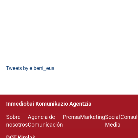
Tweets by eiberri_eus
Inmediobai Komunikazio Agentzia
Sobre
Agencia de
Prensa
Marketing
Social
Consul
nosotros
Comunicación
Media
DOT Kirolak