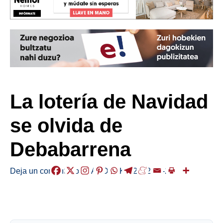
La lotería de Navidad
se olvida de
Debabarrena
Deja un comentario
/
GABONAK
,
/
2022-12-22