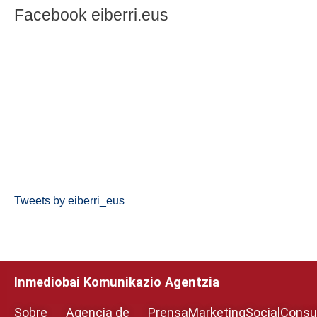
Facebook eiberri.eus
Tweets by eiberri_eus
Inmediobai Komunikazio Agentzia
Sobre
Agencia de
Prensa
Marketing
Social
Consul