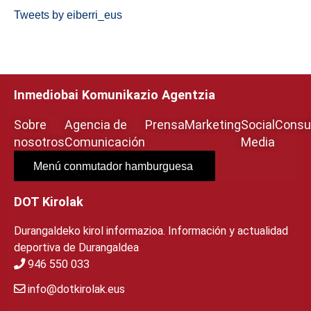
Tweets by eiberri_eus
Inmediobai Komunikazio Agentzia
Sobre
Agencia de
Prensa
Marketing
Social
Consul
nosotros
Comunicación
Media
Menú conmutador hamburguesa
DOT Kirolak
Durangaldeko kirol informazioa. Información y actualidad
deportiva de Durangaldea
946 550 033
info@dotkirolak.eus