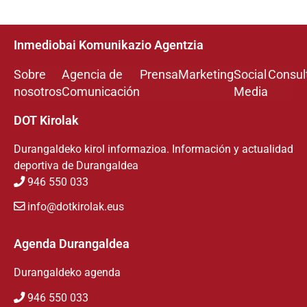
Inmediobai Komunikazio Agentzia
Sobre
Agencia de
Prensa
Marketing
Social
Consul
nosotros
Comunicación
Media
DOT Kirolak
Durangaldeko kirol informazioa. Información y actualidad
deportiva de Durangaldea
946 550 033
info@dotkirolak.eus
Agenda Durangaldea
Durangaldeko agenda
946 550 033