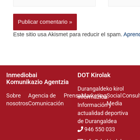
Este sitio usa Akismet para reducir el spam.
Aprend
Inmediobai
DOT Kirolak
Komunikazio Agentzia
Durangaldeko kirol
Sobre
Agencia de
Prensa
Marketing
Social
Consul
informazioa.
nosotros
Comunicación
Media
Información y
actualidad deportiva
de Durangaldea
946 550 033