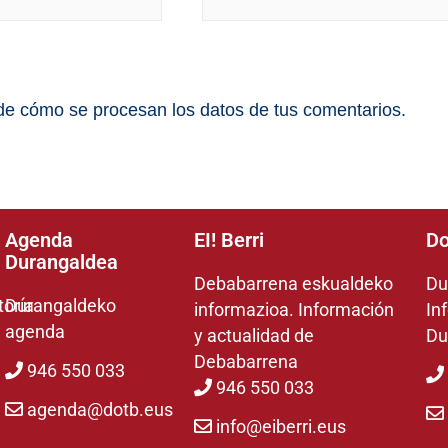
e cómo se procesan los datos de tus comentarios.
Agenda
EI! Berri
Do
Durangaldea
Debabarrena eskualdeko
Du
toría
Durangaldeko
informazioa. Información
In
agenda
y actualidad de
Du
Debabarrena
946 550 033
946 550 033
agenda@dotb.eus
info@eiberri.eus