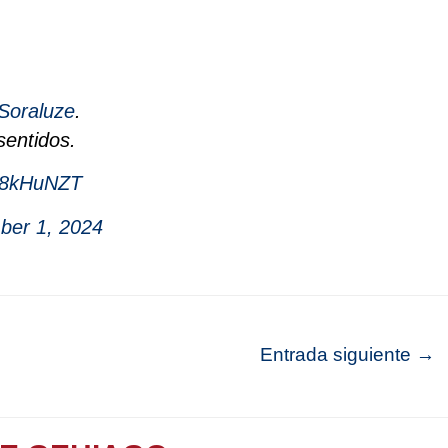
Soraluze
.
entidos.
Zn8kHuNZT
ber 1, 2024
Entrada siguiente
→