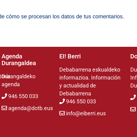
e cómo se procesan los datos de tus comentarios.
Agenda
EI! Berri
Do
Durangaldea
Debabarrena eskualdeko
Du
toría
Durangaldeko
informazioa. Información
In
agenda
y actualidad de
Du
Debabarrena
946 550 033
946 550 033
agenda@dotb.eus
info@eiberri.eus