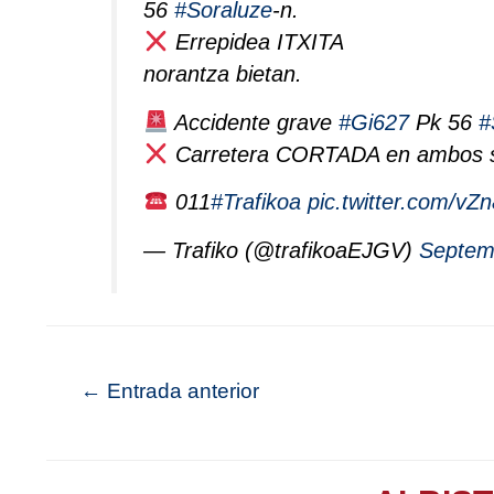
56
#Soraluze
-n.
Errepidea ITXITA
norantza bietan.
Accidente grave
#Gi627
Pk 56
#
Carretera CORTADA en ambos s
011
#Trafikoa
pic.twitter.com/v
— Trafiko (@trafikoaEJGV)
Septem
←
Entrada anterior