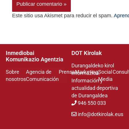
Este sitio usa Akismet para reducir el spam.
Aprend
Inmediobai
DOT Kirolak
Komunikazio Agentzia
Durangaldeko kirol
Sobre
Agencia de
Prensa
Marketing
Social
Consul
informazioa.
nosotros
Comunicación
Media
Información y
actualidad deportiva
de Durangaldea
946 550 033
info@dotkirolak.eus