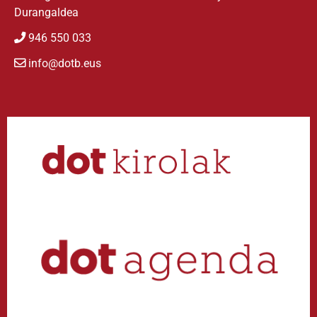
Durangaldea
946 550 033
info@dotb.eus