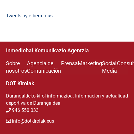
Tweets by eiberri_eus
Inmediobai Komunikazio Agentzia
Sobre
Agencia de
Prensa
Marketing
Social
Consul
nosotros
Comunicación
Media
DOT Kirolak
Durangaldeko kirol informazioa. Información y actualidad
deportiva de Durangaldea
946 550 033
info@dotkirolak.eus