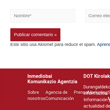
Este sitio usa Akismet para reducir el spam.
Aprend
Inmediobai
DOT Kirolak
Komunikazio Agentzia
Durangaldeko 
Sobre
Agencia de
Prensa
Marketing
S
informazioa.
nosotros
Comunicación
Información 
actualidad de