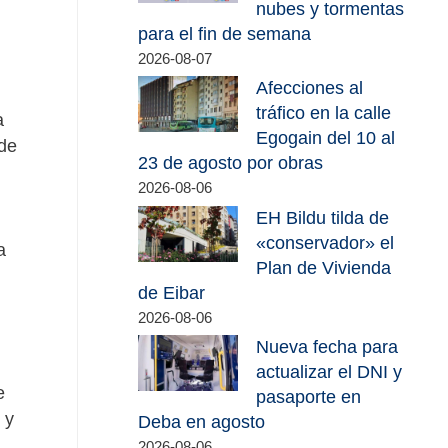
nubes y tormentas
para el fin de semana
2026-08-07
Afecciones al
tráfico en la calle
a
Egogain del 10 al
de
23 de agosto por obras
2026-08-06
EH Bildu tilda de
«conservador» el
a
Plan de Vivienda
de Eibar
2026-08-06
Nueva fecha para
actualizar el DNI y
e
pasaporte en
 y
Deba en agosto
2026-08-06