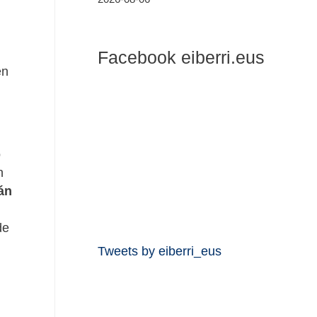
Facebook eiberri.eus
en
o
n
án
de
Tweets by eiberri_eus