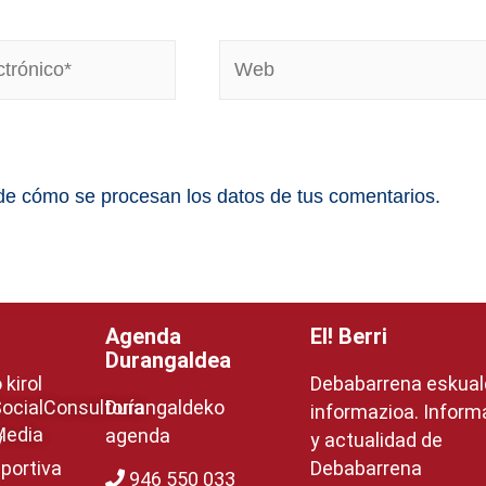
e cómo se procesan los datos de tus comentarios.
Agenda
EI! Berri
Durangaldea
kirol
Debabarrena eskua
ocial
Consultoría
Durangaldeko
informazioa. Inform
Media
agenda
y
y actualidad de
portiva
Debabarrena
946 550 033