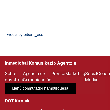
Tweets by eiberri_eus
Inmediobai Komunikazio Agentzia
Sobre
Agencia de
Prensa
Marketing
Social
Consul
nosotros
Comunicación
Media
Menú conmutador hamburguesa
DOT Kirolak