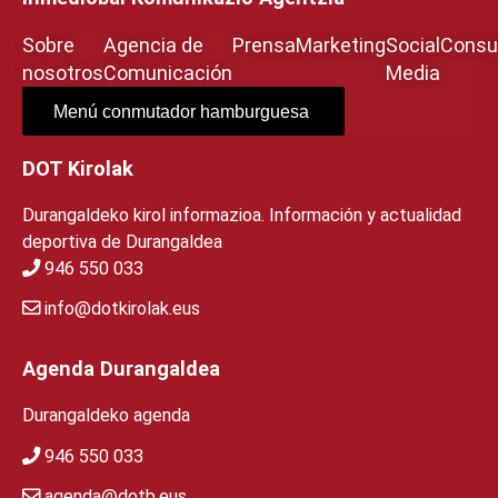
Sobre
Agencia de
Prensa
Marketing
Social
Consul
nosotros
Comunicación
Media
Menú conmutador hamburguesa
DOT Kirolak
Durangaldeko kirol informazioa. Información y actualidad
deportiva de Durangaldea
946 550 033
info@dotkirolak.eus
Agenda Durangaldea
Durangaldeko agenda
946 550 033
agenda@dotb.eus