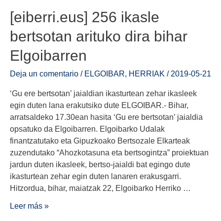
[eiberri.eus] 256 ikasle
bertsotan arituko dira bihar
Elgoibarren
Deja un comentario
/
ELGOIBAR
,
HERRIAK
/
2019-05-21
‘Gu ere bertsotan’ jaialdian ikasturtean zehar ikasleek
egin duten lana erakutsiko dute ELGOIBAR.- Bihar,
arratsaldeko 17.30ean hasita ‘Gu ere bertsotan’ jaialdia
opsatuko da Elgoibarren. Elgoibarko Udalak
finantzatutako eta Gipuzkoako Bertsozale Elkarteak
zuzendutako “Ahozkotasuna eta bertsogintza” proiektuan
jardun duten ikasleek, bertso-jaialdi bat egingo dute
ikasturtean zehar egin duten lanaren erakusgarri.
Hitzordua, bihar, maiatzak 22, Elgoibarko Herriko …
Leer más »