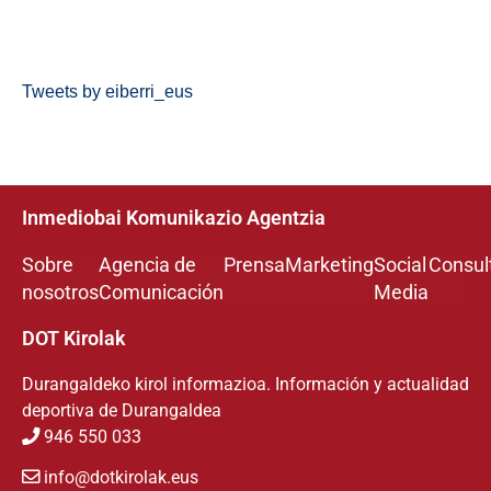
Tweets by eiberri_eus
Inmediobai Komunikazio Agentzia
Sobre
Agencia de
Prensa
Marketing
Social
Consul
nosotros
Comunicación
Media
DOT Kirolak
Durangaldeko kirol informazioa. Información y actualidad
deportiva de Durangaldea
946 550 033
info@dotkirolak.eus