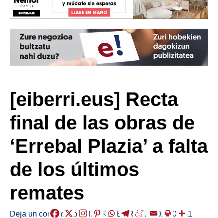
[eiberri.eus] Recta
final de las obras de
‘Errebal Plazia’ a falta
de los últimos
remates
Deja un comentario
/
EIBAR
,
HERRIAK
/
2021-06-01