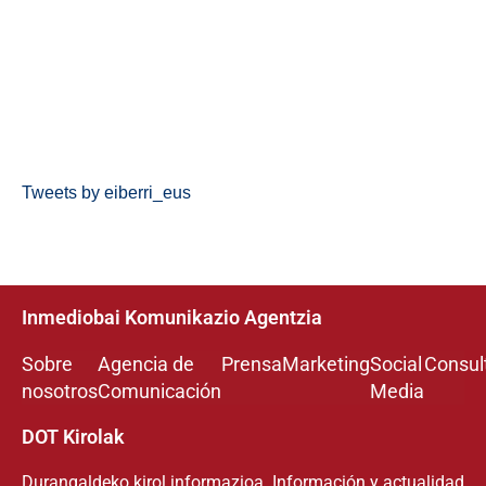
Tweets by eiberri_eus
Inmediobai Komunikazio Agentzia
Sobre
Agencia de
Prensa
Marketing
Social
Consul
nosotros
Comunicación
Media
DOT Kirolak
Durangaldeko kirol informazioa. Información y actualidad