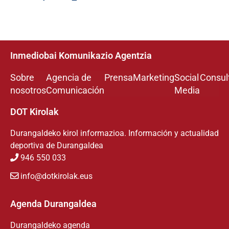
Inmediobai Komunikazio Agentzia
Sobre
Agencia de
Prensa
Marketing
Social
Consul
nosotros
Comunicación
Media
DOT Kirolak
Durangaldeko kirol informazioa. Información y actualidad
deportiva de Durangaldea
946 550 033
info@dotkirolak.eus
Agenda Durangaldea
Durangaldeko agenda