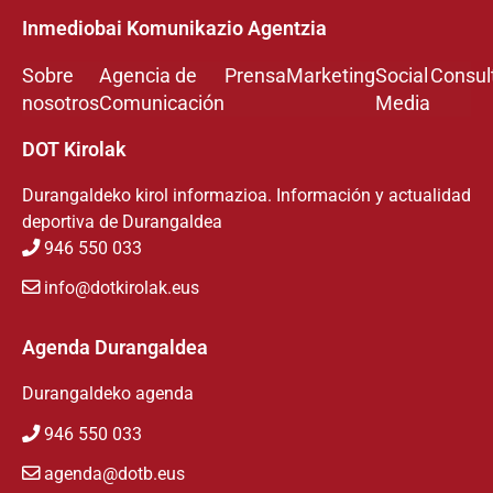
Inmediobai Komunikazio Agentzia
Sobre
Agencia de
Prensa
Marketing
Social
Consul
nosotros
Comunicación
Media
DOT Kirolak
Durangaldeko kirol informazioa. Información y actualidad
deportiva de Durangaldea
946 550 033
info@dotkirolak.eus
Agenda Durangaldea
Durangaldeko agenda
946 550 033
agenda@dotb.eus