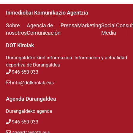
Inmediobai Komunikazio Agentzia
Sobre
Agencia de
Prensa
Marketing
Social
Consul
nosotros
Comunicación
Media
DOT Kirolak
Durangaldeko kirol informazioa. Información y actualidad
deportiva de Durangaldea
946 550 033
info@dotkirolak.eus
Agenda Durangaldea
Durangaldeko agenda
946 550 033
agenda@dotb.eus