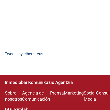
Tweets by eiberri_eus
Inmediobai Komunikazio Agentzia
Sobre
Agencia de
Prensa
Marketing
Social
Consul
nosotros
Comunicación
Media
DOT Kirolak