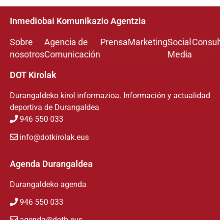
Inmediobai Komunikazio Agentzia
Sobre
Agencia de
Prensa
Marketing
Social
Consul
nosotros
Comunicación
Media
DOT Kirolak
Durangaldeko kirol informazioa. Información y actualidad
deportiva de Durangaldea
946 550 033
info@dotkirolak.eus
Agenda Durangaldea
Durangaldeko agenda
946 550 033
agenda@dotb.eus