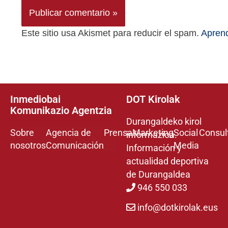
Este sitio usa Akismet para reducir el spam.
Aprend
Inmediobai
DOT Kirolak
Komunikazio Agentzia
Durangaldeko kirol
Sobre
Agencia de
Prensa
Marketing
Social
Consul
informazioa.
nosotros
Comunicación
Media
Información y
actualidad deportiva
de Durangaldea
946 550 033
info@dotkirolak.eus