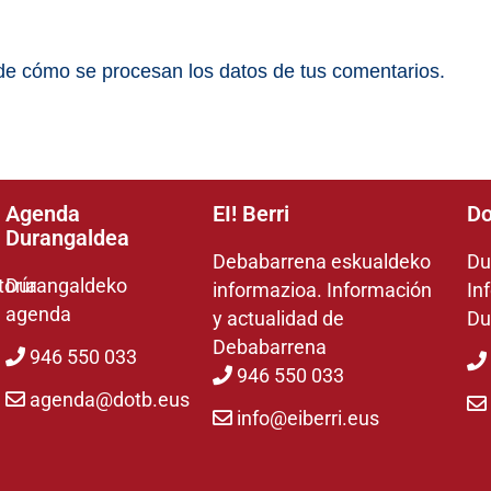
e cómo se procesan los datos de tus comentarios.
Agenda
EI! Berri
Do
Durangaldea
Debabarrena eskualdeko
Du
toría
Durangaldeko
informazioa. Información
In
agenda
y actualidad de
Du
Debabarrena
946 550 033
946 550 033
agenda@dotb.eus
info@eiberri.eus