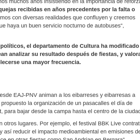
amos muchos años insistiendo en la importancia de reforz
uejas recibidas en años precedentes por la falta o
mos con diversas realidades que confluyen y creemos
que haya un buen servicio nocturno de autobuses”,
políticos, el departamento de Cultura ha modificado 
ean analizar su resultado después de fiestas, y valor
ablecerse una mayor frecuencia.
, desde EAJ-PNV animan a los eibarreses y eibarresas a
ha propuesto la organización de un pasacalles el día de
, para bajar desde la campa hasta el centro de la ciuda
n otros lugares. Por ejemplo, el festival BBK Live contra
 y así reducir el impacto medioambiental en emisiones d
ce en otras fiestas como San Andrian en Bergara”,