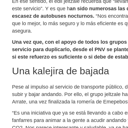
En ese sentido, el edil jeltzale recuerda que “llev
este servicio”. Y es que h
an sido numerosas las q
escasez de autobuses nocturnos.
“Nos encontra
que lo mejor, lo más seguro y lo más eficiente es 
asegura.
Una vez que, con el apoyo de todos los grupos 
servicio para duplicarlo, desde el PNV se plant
si este refuerzo es suficiente o si debe de est
Una kalejira de bajada
Pese al impulso al servicio de transporte público
subir y bajar andando. Por ello, el grupo jeltzale 
Arrate, una vez finalizada la romería de Emepebost
“Es una iniciativa que ya se está llevando a cabo e
fanfarres para animar a la gente a acudir andando
CO2. Nos parece interesante y saludable, ya se ha