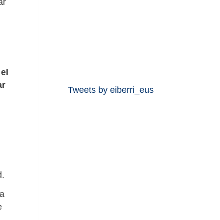
ar
el
ar
Tweets by eiberri_eus
d.
ta
e