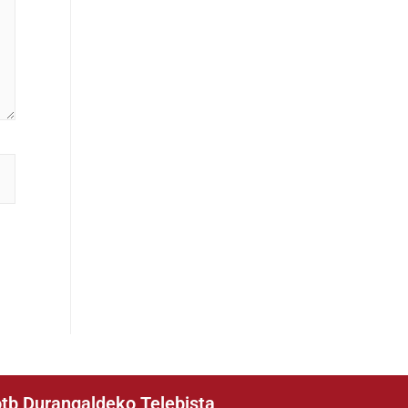
tb Durangaldeko Telebista