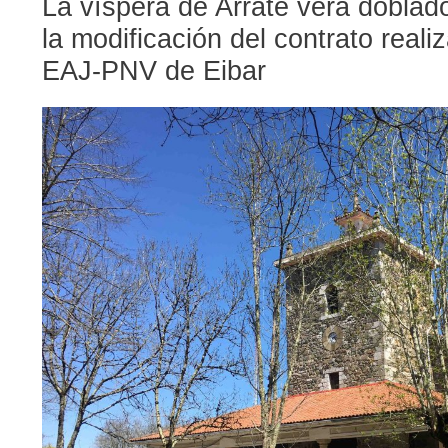
La víspera de Arrate verá doblado
la modificación del contrato reali
EAJ-PNV de Eibar