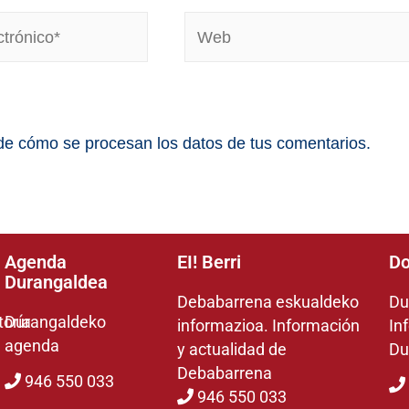
e cómo se procesan los datos de tus comentarios.
Agenda
EI! Berri
Do
Durangaldea
Debabarrena eskualdeko
Du
toría
Durangaldeko
informazioa. Información
In
agenda
y actualidad de
Du
Debabarrena
946 550 033
946 550 033