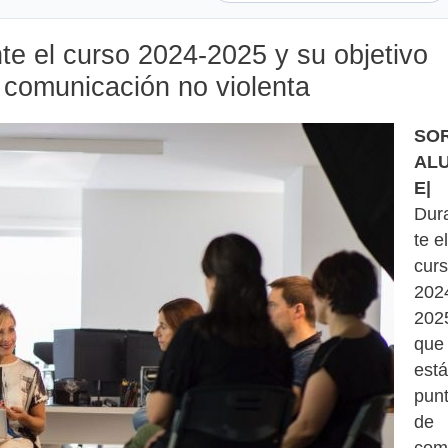
te el curso 2024-2025 y su objetivo
a comunicación no violenta
SO
AL
E|
Dur
te el
cur
202
202
que
está
pun
de
com