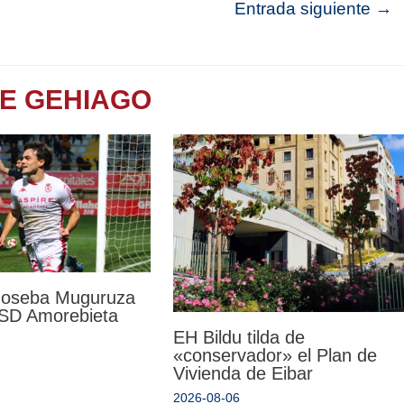
Entrada siguiente
→
TE GEHIAGO
 Joseba Muguruza
a SD Amorebieta
EH Bildu tilda de
«conservador» el Plan de
Vivienda de Eibar
2026-08-06