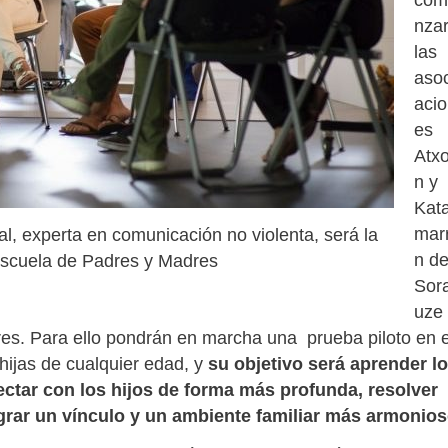
nzar
las
asoc
aci
es
Atxo
n y
Kat
mar
 experta en comunicación no violenta, será la
n d
Escuela de Padres y Madres
Sora
uze
s. Para ello pondrán en marcha una prueba piloto en e
hijas de cualquier edad, y
su objetivo será aprender l
ectar con los hijos de forma más profunda, resolver
lograr un vínculo y un ambiente familiar más armonio