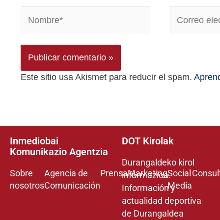
Este sitio usa Akismet para reducir el spam.
Aprend
Inmediobai
DOT Kirolak
Komunikazio Agentzia
Durangaldeko kirol
Sobre
Agencia de
Prensa
Marketing
Social
Consul
informazioa.
nosotros
Comunicación
Media
Información y
actualidad deportiva
de Durangaldea