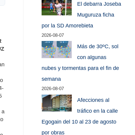
El debarra Joseba
Muguruza ficha
por la SD Amorebieta
2026-08-07
R
Más de 30ºC, sol
UZ
con algunas
an
nubes y tormentas para el fin de
semana
so
4-
2026-08-07
5
Afecciones al
tráfico en la calle
 a
to
Egogain del 10 al 23 de agosto
por obras
e