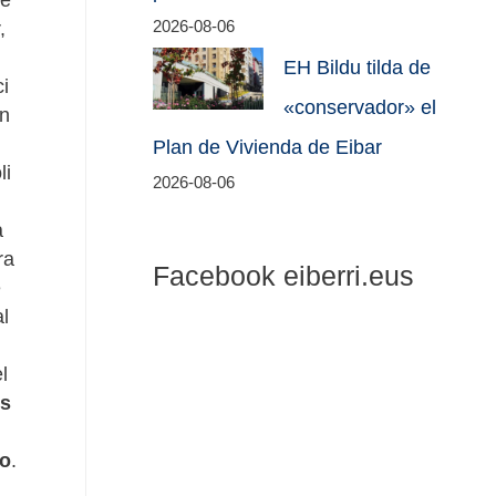
,
2026-08-06
EH Bildu tilda de
i
«conservador» el
on
Plan de Vivienda de Eibar
li
2026-08-06
a
ra
Facebook eiberri.eus
e
l
l
os
so
.