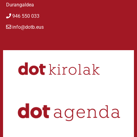
Durangaldea
946 550 033
info@dotb.eus