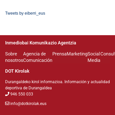
Tweets by eiberri_eus
Inmediobai Komunikazio Agentzia
Sobre
Agencia de
Prensa
Marketing
Social
Consul
nosotros
Comunicación
Media
DOT Kirolak
Durangaldeko kirol informazioa. Información y actualidad
deportiva de Durangaldea
946 550 033
info@dotkirolak.eus