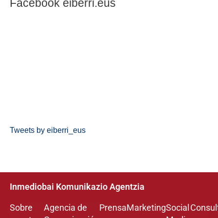
Facebook eiberri.eus
Tweets by eiberri_eus
Inmediobai Komunikazio Agentzia
Sobre
Agencia de
Prensa
Marketing
Social
Consul