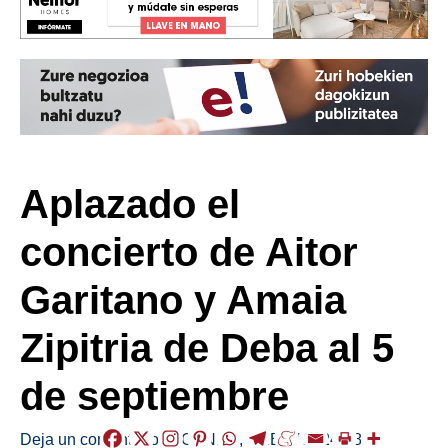
Aplazado el
concierto de Aitor
Garitano y Amaia
Zipitria de Deba al 5
de septiembre
Deja un comentario
/
AGENDA
,
DEBA
/
2024-08-29