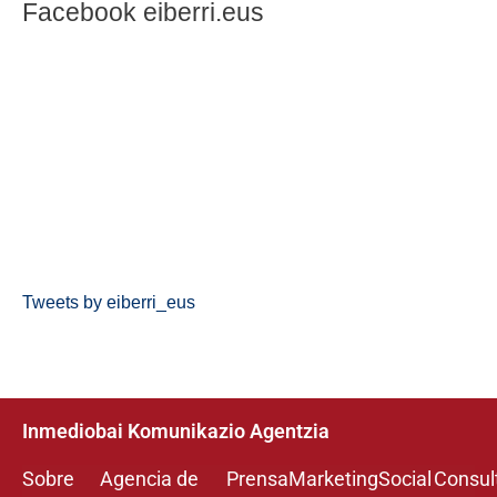
Facebook eiberri.eus
Tweets by eiberri_eus
Inmediobai Komunikazio Agentzia
Sobre
Agencia de
Prensa
Marketing
Social
Consul