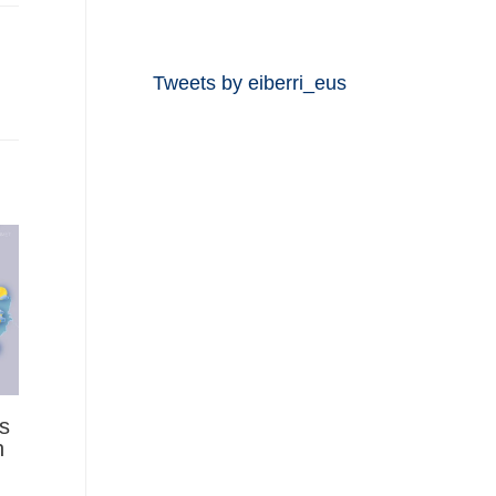
Tweets by eiberri_eus
s
n