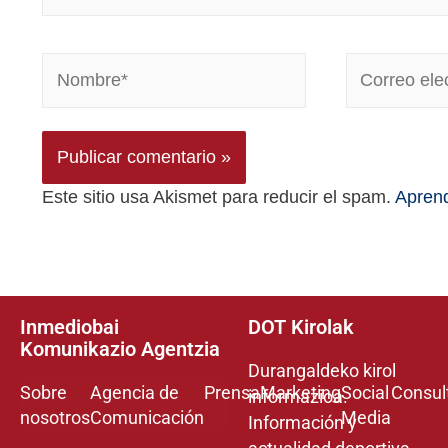
Este sitio usa Akismet para reducir el spam.
Aprend
Inmediobai
DOT Kirolak
Komunikazio Agentzia
Durangaldeko kirol
Sobre
Agencia de
Prensa
Marketing
Social
Consul
informazioa.
nosotros
Comunicación
Media
Información y