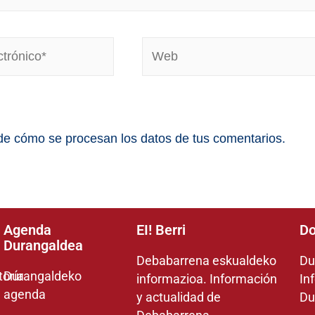
e cómo se procesan los datos de tus comentarios.
Agenda
EI! Berri
Do
Durangaldea
Debabarrena eskualdeko
Du
toría
Durangaldeko
informazioa. Información
In
agenda
y actualidad de
Du