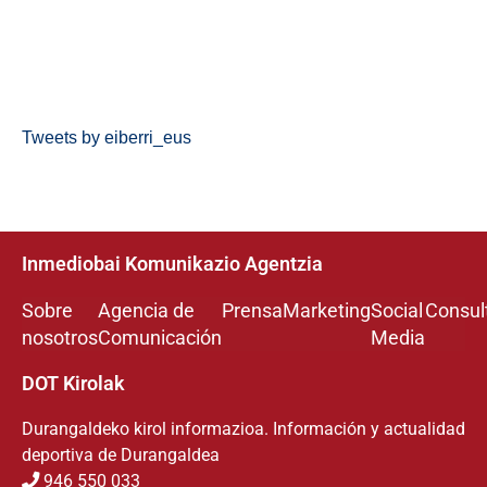
Tweets by eiberri_eus
Inmediobai Komunikazio Agentzia
Sobre
Agencia de
Prensa
Marketing
Social
Consul
nosotros
Comunicación
Media
DOT Kirolak
Durangaldeko kirol informazioa. Información y actualidad
deportiva de Durangaldea
946 550 033