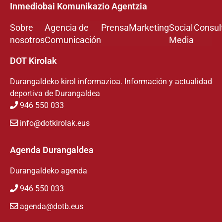
Inmediobai Komunikazio Agentzia
Sobre
Agencia de
Prensa
Marketing
Social
Consul
nosotros
Comunicación
Media
DOT Kirolak
Durangaldeko kirol informazioa. Información y actualidad
deportiva de Durangaldea
946 550 033
info@dotkirolak.eus
Agenda Durangaldea
Durangaldeko agenda
946 550 033
agenda@dotb.eus