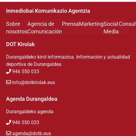
Inmediobai Komunikazio Agentzia
Sobre
Agencia de
Prensa
Marketing
Social
Consul
nosotros
Comunicación
Media
DOT Kirolak
Durangaldeko kirol informazioa. Información y actualidad
deportiva de Durangaldea
946 550 033
info@dotkirolak.eus
Agenda Durangaldea
Durangaldeko agenda
946 550 033
agenda@dotb.eus