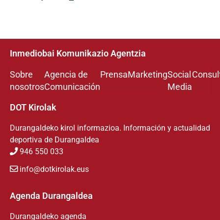
Inmediobai Komunikazio Agentzia
Sobre
Agencia de
Prensa
Marketing
Social
Consul
nosotros
Comunicación
Media
DOT Kirolak
Durangaldeko kirol informazioa. Información y actualidad
deportiva de Durangaldea
946 550 033
info@dotkirolak.eus
Agenda Durangaldea
Durangaldeko agenda