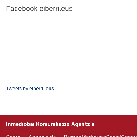
Facebook eiberri.eus
Tweets by eiberri_eus
Inmediobai Komunikazio Agentzia