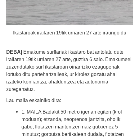
Ikastaroak irailaren 19tik urriaren 27 arte iraungo du
DEBA|
Emakume surflariak ikastaro bat antolatu dute
irailaren 19tik urriaren 27 arte, guztira 6 saio. Emakumeei
zuzendutako surf ikastaroan oinarrizko ezagupenak
lortuko ditu partehartzaileak, ur kirolez gozatu ahal
izateko konfiantza, ahalduntzea eta autonomia
zureganatuz.
Lau maila eskainiko dira:
1. MAILA Badakit 50 metro igerian egiten (krol
moduan); etzanda, neoprenoa jantzita, oholik
gabe, flotatzen mantentzen naiz gutxienez 5
minutuz; gorputza bertikalean dudala, flotatzen