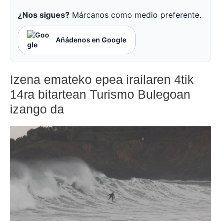
¿Nos sigues?
Márcanos como medio preferente.
Añádenos en Google
Izena emateko epea irailaren 4tik
14ra bitartean Turismo Bulegoan
izango da