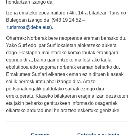
hondartzan izango da.
Izena emateko epea irailaren 4tik 14ra bitartean Turismo
Bulegoan izango da (943 19 24 52 –
turismoa@deba.eus
).
Oharrrak: Norberak bere neoprenoa eraman beharko du.
Yako Surf edo Ipar Surf lokaletan alokatzeko aukera
dago. Hastapen-mailetarako kortxo-taulak erabilgarri
egongo dira, baina gainontzeko mailetarako taula
ebolutiboa edo gogorra norberak eraman beharko du.
Emakumea Surflari elkarteak eman ezin dituen klaseak
soilik berreskuratu ahal izango dira. Arazo
pertsonalengatik galdutako saioak ezingo dira
errekuperatu. Klaseko bilakaeran eragina izan dezaketen
eta jakin beharko genituzkeen informazio osagarriak
elkarteko arduradunei helaraztea eskertuko genizuke.