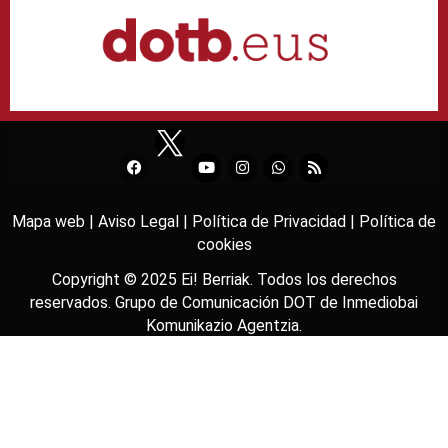
Mapa web |
Aviso Legal |
Política de Privacidad |
Política de
cookies
Copyright © 2025
Ei! Berriak
. Todos los derechos
reservados. Grupo de Comunicación DOT de
Inmediobai
Komunikazio Agentzia
.