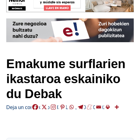
Emakume surflarien
ikastaroa eskainiko
du Debak
Deja un comentario
/
KIROLAK
,
/
2023-09-02