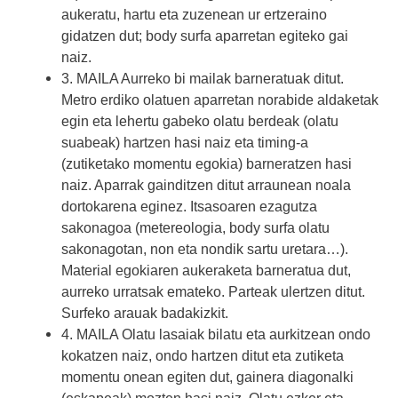
aukeratu, hartu eta zuzenean ur ertzeraino
gidatzen dut; body surfa aparretan egiteko gai
naiz.
3. MAILA Aurreko bi mailak barneratuak ditut.
Metro erdiko olatuen aparretan norabide aldaketak
egin eta lehertu gabeko olatu berdeak (olatu
suabeak) hartzen hasi naiz eta timing-a
(zutiketako momentu egokia) barneratzen hasi
naiz. Aparrak gainditzen ditut arraunean noala
dortokarena eginez. Itsasoaren ezagutza
sakonagoa (metereologia, body surfa olatu
sakonagotan, non eta nondik sartu uretara…).
Material egokiaren aukeraketa barneratua dut,
aurreko urratsak emateko. Parteak ulertzen ditut.
Surfeko arauak badakizkit.
4. MAILA Olatu lasaiak bilatu eta aurkitzean ondo
kokatzen naiz, ondo hartzen ditut eta zutiketa
momentu onean egiten dut, gainera diagonalki
(eskapeak) mozten hasi naiz. Olatu ezker eta