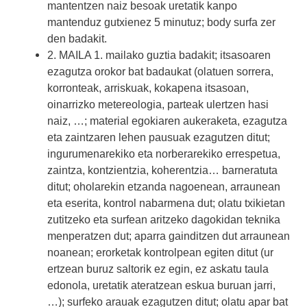
mantentzen naiz besoak uretatik kanpo
mantenduz gutxienez 5 minutuz; body surfa zer
den badakit.
2. MAILA 1. mailako guztia badakit; itsasoaren
ezagutza orokor bat badaukat (olatuen sorrera,
korronteak, arriskuak, kokapena itsasoan,
oinarrizko metereologia, parteak ulertzen hasi
naiz, …; material egokiaren aukeraketa, ezagutza
eta zaintzaren lehen pausuak ezagutzen ditut;
ingurumenarekiko eta norberarekiko errespetua,
zaintza, kontzientzia, koherentzia… barneratuta
ditut; oholarekin etzanda nagoenean, arraunean
eta eserita, kontrol nabarmena dut; olatu txikietan
zutitzeko eta surfean aritzeko dagokidan teknika
menperatzen dut; aparra gainditzen dut arraunean
noanean; erorketak kontrolpean egiten ditut (ur
ertzean buruz saltorik ez egin, ez askatu taula
edonola, uretatik ateratzean eskua buruan jarri,
…); surfeko arauak ezagutzen ditut; olatu apar bat