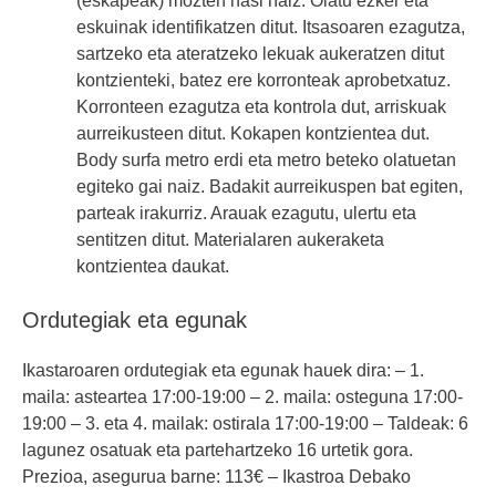
eskuinak identifikatzen ditut. Itsasoaren ezagutza,
sartzeko eta ateratzeko lekuak aukeratzen ditut
kontzienteki, batez ere korronteak aprobetxatuz.
Korronteen ezagutza eta kontrola dut, arriskuak
aurreikusteen ditut. Kokapen kontzientea dut.
Body surfa metro erdi eta metro beteko olatuetan
egiteko gai naiz. Badakit aurreikuspen bat egiten,
parteak irakurriz. Arauak ezagutu, ulertu eta
sentitzen ditut. Materialaren aukeraketa
kontzientea daukat.
Ordutegiak eta egunak
Ikastaroaren ordutegiak eta egunak hauek dira: – 1.
maila: asteartea 17:00-19:00 – 2. maila: osteguna 17:00-
19:00 – 3. eta 4. mailak: ostirala 17:00-19:00 – Taldeak: 6
lagunez osatuak eta partehartzeko 16 urtetik gora.
Prezioa, asegurua barne: 113€ – Ikastroa Debako