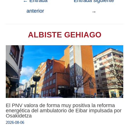
←
Entrada
Entrada siguiente
anterior
→
ALBISTE GEHIAGO
El PNV valora de forma muy positiva la reforma
energética del ambulatorio de Eibar impulsada por
Osakidetza
2026-08-06