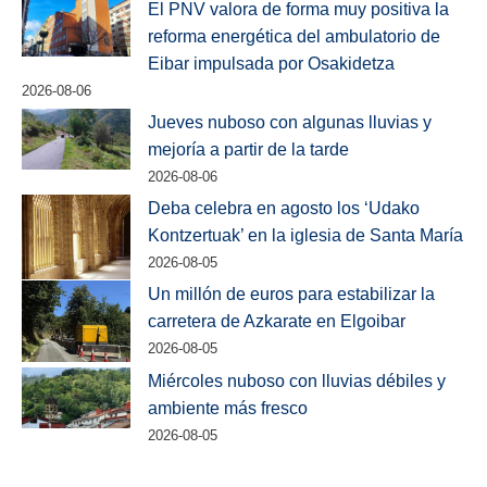
El PNV valora de forma muy positiva la
reforma energética del ambulatorio de
Eibar impulsada por Osakidetza
2026-08-06
Jueves nuboso con algunas lluvias y
mejoría a partir de la tarde
2026-08-06
Deba celebra en agosto los ‘Udako
Kontzertuak’ en la iglesia de Santa María
2026-08-05
Un millón de euros para estabilizar la
carretera de Azkarate en Elgoibar
2026-08-05
Miércoles nuboso con lluvias débiles y
ambiente más fresco
2026-08-05