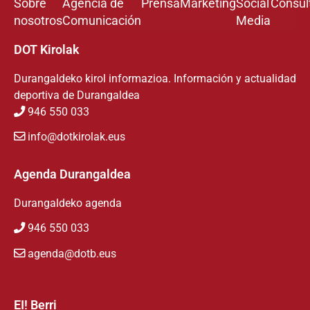
Sobre
Agencia de
Prensa
Marketing
Social
Consul
nosotros
Comunicación
Media
DOT Kirolak
Durangaldeko kirol informazioa. Información y actualidad
deportiva de Durangaldea
946 550 033
info@dotkirolak.eus
Agenda Durangaldea
Durangaldeko agenda
946 550 033
agenda@dotb.eus
EI! Berri