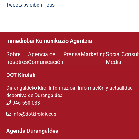
Tweets by eiberri_eus
Inmediobai Komunikazio Agentzia
Sobre
Agencia de
Prensa
Marketing
Social
Consul
nosotros
Comunicación
Media
DOT Kirolak
Durangaldeko kirol informazioa. Información y actualidad
deportiva de Durangaldea
946 550 033
info@dotkirolak.eus
Agenda Durangaldea