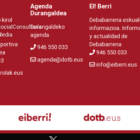
Agenda
EI! Berri
Durangaldea
kirol
Debabarrena eskua
ocial
Consultoría
Durangaldeko
informazioa. Inform
Media
agenda
y
y actualidad de
portiva
Debabarrena
946 550 033
ea
946 550 033
agenda@dotb.eus
33
info@eiberri.eus
rolak.eus