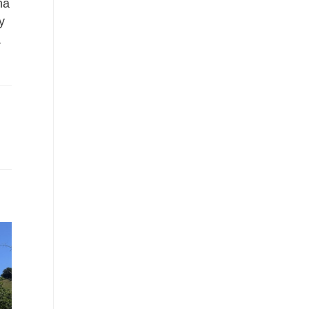
na
y
a