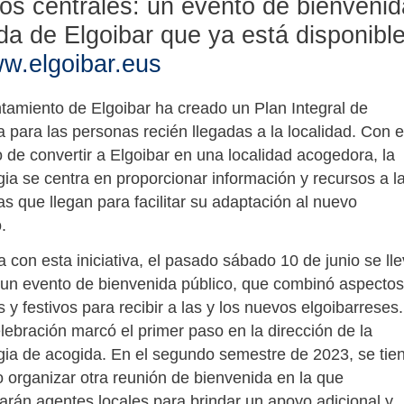
os centrales: un evento de bienvenid
da de Elgoibar que ya está disponibl
w.elgoibar.eus
tamiento de Elgoibar ha creado un Plan Integral de
 para las personas recién llegadas a la localidad. Con e
o de convertir a Elgoibar en una localidad acogedora, la
gia se centra en proporcionar información y recursos a l
s que llegan para facilitar su adaptación al nuevo
.
a con esta iniciativa, el pasado sábado 10 de junio se ll
 un evento de bienvenida público, que combinó aspectos
s y festivos para recibir a las y los nuevos elgoibarreses.
lebración marcó el primer paso en la dirección de la
gia de acogida. En el segundo semestre de 2023, se tie
o organizar otra reunión de bienvenida en la que
parán agentes locales para brindar un apoyo adicional y