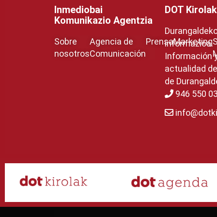
Inmediobai
DOT Kirolak
Komunikazio Agentzia
Durangaldeko 
Sobre
Agencia de
Prensa
Marketing
S
informazioa.
nosotros
Comunicación
Información 
actualidad de
de Durangald
946 550 0
info@dotki