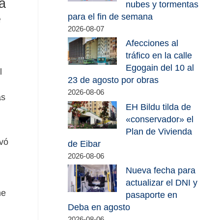
a
nubes y tormentas
e
para el fin de semana
2026-08-07
Afecciones al
tráfico en la calle
Egogain del 10 al
l
23 de agosto por obras
2026-08-06
as
EH Bildu tilda de
«conservador» el
Plan de Vivienda
evó
de Eibar
2026-08-06
Nueva fecha para
actualizar el DNI y
ne
pasaporte en
Deba en agosto
2026-08-06