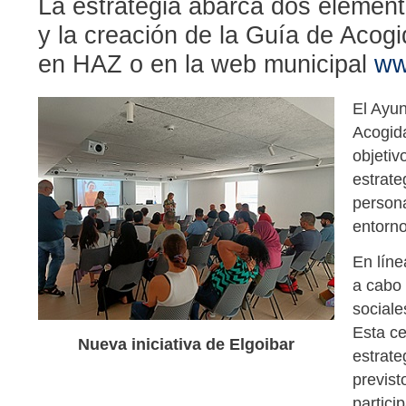
La estrategia abarca dos element
y la creación de la Guía de Acogi
en HAZ o en la web municipal
ww
El Ayun
Acogida
objetiv
estrate
persona
entorno
En líne
a cabo
sociale
Esta ce
Nueva iniciativa de Elgoibar
estrate
previst
partici