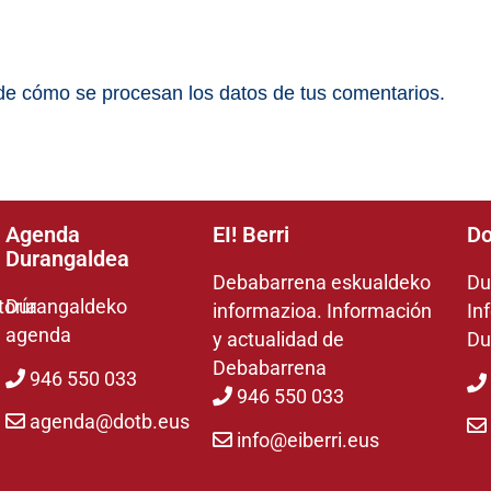
e cómo se procesan los datos de tus comentarios.
Agenda
EI! Berri
Do
Durangaldea
Debabarrena eskualdeko
Du
toría
Durangaldeko
informazioa. Información
In
agenda
y actualidad de
Du
Debabarrena
946 550 033
946 550 033
agenda@dotb.eus
info@eiberri.eus