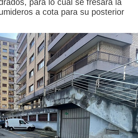
rados, para lo cual se fresará la
umideros a cota para su posterior