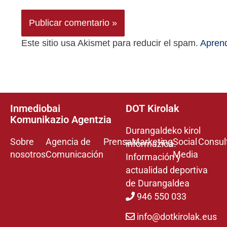
Este sitio usa Akismet para reducir el spam.
Aprend
Inmediobai
DOT Kirolak
Komunikazio Agentzia
Durangaldeko kirol
Sobre
Agencia de
Prensa
Marketing
Social
Consul
informazioa.
nosotros
Comunicación
Media
Información y
actualidad deportiva
de Durangaldea
946 550 033
info@dotkirolak.eus