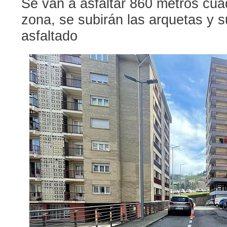
Se van a asfaltar
860 metros cuad
zona, se subirán las arquetas y s
asfaltado