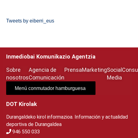
Tweets by eiberri_eus
Inmediobai Komunikazio Agentzia
Sobre
Agencia de
Prensa
Marketing
Social
Consul
nosotros
Comunicación
Media
Menú conmutador hamburguesa
DOT Kirolak
Durangaldeko kirol informazioa. Información y actualidad
deportiva de Durangaldea
946 550 033