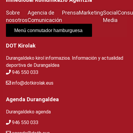
Sobre
Agencia de
Prensa
Marketing
Social
Consul
nosotros
Comunicación
Media
Menú conmutador hamburguesa
DOT Kirolak
Durangaldeko kirol informazioa. Información y actualidad
deportiva de Durangaldea
946 550 033
info@dotkirolak.eus
Agenda Durangaldea
Durangaldeko agenda
946 550 033