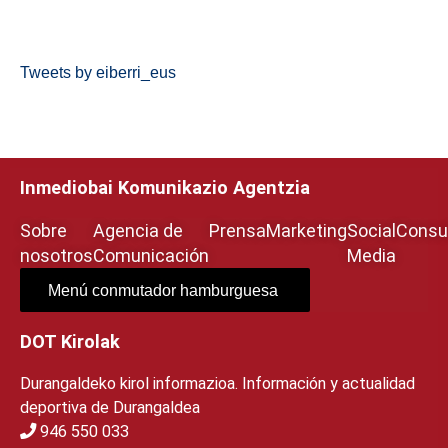
Tweets by eiberri_eus
Inmediobai Komunikazio Agentzia
Sobre
Agencia de
Prensa
Marketing
Social
Consul
nosotros
Comunicación
Media
Menú conmutador hamburguesa
DOT Kirolak
Durangaldeko kirol informazioa. Información y actualidad
deportiva de Durangaldea
946 550 033