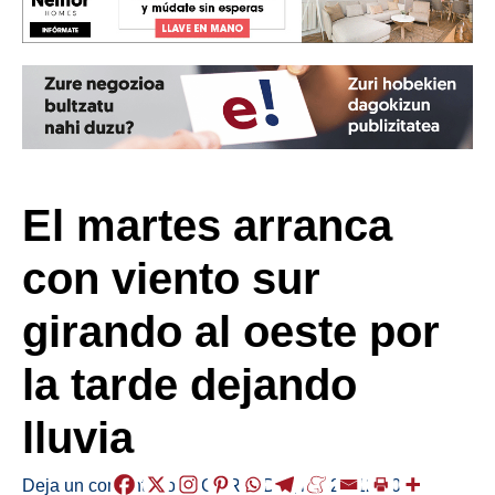
El martes arranca
con viento sur
girando al oeste por
la tarde dejando
lluvia
Deja un comentario
/
EGURALDIA
,
/
2022-12-20