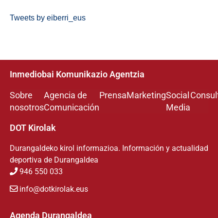
Tweets by eiberri_eus
Inmediobai Komunikazio Agentzia
Sobre
Agencia de
Prensa
Marketing
Social
Consul
nosotros
Comunicación
Media
DOT Kirolak
Durangaldeko kirol informazioa. Información y actualidad
deportiva de Durangaldea
946 550 033
info@dotkirolak.eus
Agenda Durangaldea