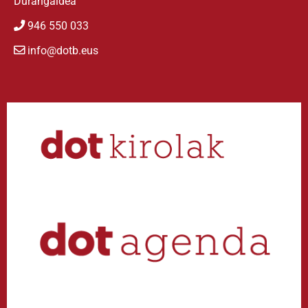
Durangaldea
946 550 033
info@dotb.eus