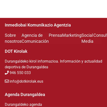
Inmediobai Komunikazio Agentzia
Sobre
Agencia de
Prensa
Marketing
Social
Consul
nosotros
Comunicación
Media
DOT Kirolak
Durangaldeko kirol informazioa. Información y actualidad
deportiva de Durangaldea
946 550 033
info@dotkirolak.eus
Agenda Durangaldea
Durangaldeko agenda