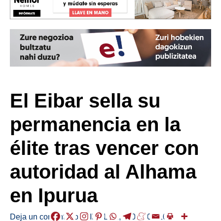
El Eibar sella su
permanencia en la
élite tras vencer con
autoridad al Alhama
en Ipurua
Deja un comentario
/
KIROLAK
,
/
2026-05-10