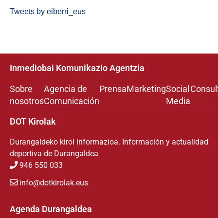
Tweets by eiberri_eus
Inmediobai Komunikazio Agentzia
Sobre
Agencia de
Prensa
Marketing
Social
Consul
nosotros
Comunicación
Media
DOT Kirolak
Durangaldeko kirol informazioa. Información y actualidad
deportiva de Durangaldea
946 550 033
info@dotkirolak.eus
Agenda Durangaldea