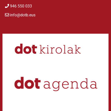
946 550 033
info@dotb.eus