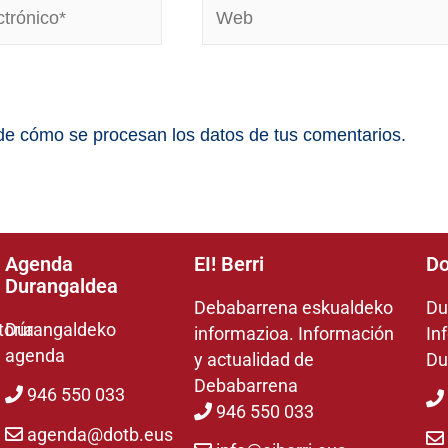
e cómo se procesan los datos de tus comentarios.
Agenda
EI! Berri
Do
Durangaldea
Debabarrena eskualdeko
Du
toría
Durangaldeko
informazioa. Información
In
agenda
y actualidad de
Du
Debabarrena
946 550 033
946 550 033
agenda@dotb.eus