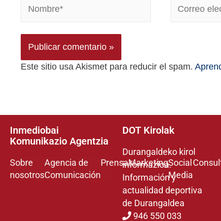
Este sitio usa Akismet para reducir el spam.
Aprend
Inmediobai
DOT Kirolak
Komunikazio Agentzia
Durangaldeko kirol
Sobre
Agencia de
Prensa
Marketing
Social
Consul
informazioa.
nosotros
Comunicación
Media
Información y
actualidad deportiva
de Durangaldea
946 550 033